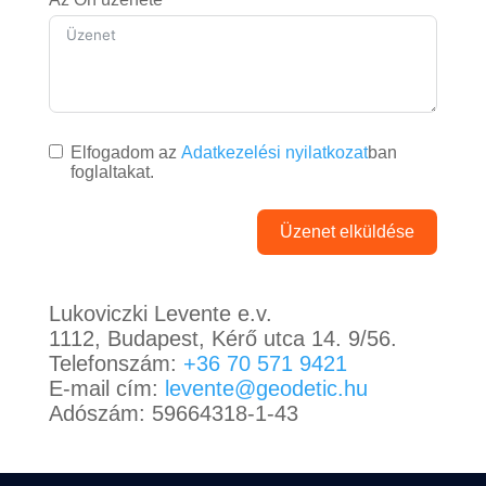
Elfogadom az
Adatkezelési nyilatkozat
ban
foglaltakat.
Üzenet elküldése
Lukoviczki Levente e.v.
1112, Budapest, Kérő utca 14. 9/56.
Telefonszám:
+36 70 571 9421
E-mail cím:
levente@geodetic.hu
Adószám: 59664318-1-43